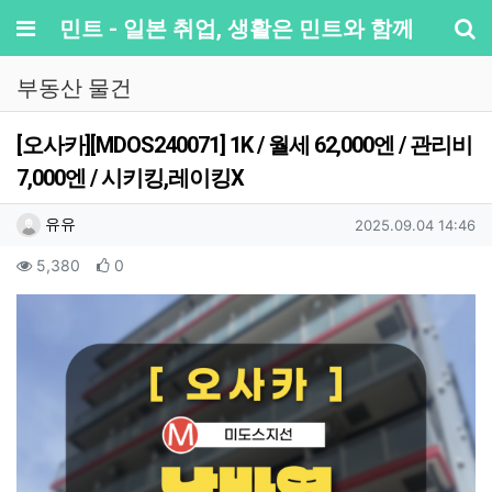
메뉴
민트 - 일본 취업, 생활은 민트와 함께
기
부동산 물건
[오사카][MDOS240071] 1K / 월세 62,000엔 / 관리비
7,000엔 / 시키킹,레이킹X
작성자 정보
작성
작성일
유유
2025.09.04 14:46
컨텐츠 정보
조회
추천
5,380
0
본문