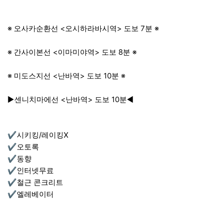
※ 오사카순환선 <오시하라바시역> 도보 7분 ※
※ 간사이본선 <이마미야역> 도보 8분 ※
※ 미도스지선 <난바역> 도보 10분 ※
▶센니치마에선 <난바역> 도보 10분◀
✔시키킹/레이킹X
✔오토록
✔동향
✔인터넷무료
✔철근 콘크리트
✔엘레베이터