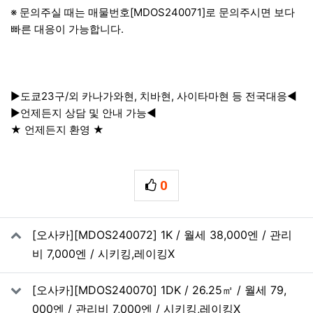
※ 문의주실 때는 매물번호[MDOS240071]로 문의주시면 보다
빠른 대응이 가능합니다.
▶도쿄23구/외 카나가와현, 치바현, 사이타마현 등 전국대응◀
▶언제든지 상담 및 안내 가능◀
★ 언제든지 환영 ★
0
추천
관련자료
[오사카][MDOS240072] 1K / 월세 38,000엔 / 관리
비 7,000엔 / 시키킹,레이킹X
[오사카][MDOS240070] 1DK / 26.25㎡ / 월세 79,
000엔 / 관리비 7,000엔 / 시키킹,레이킹X