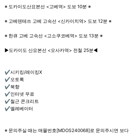
※ 도카이도산요본선 <고베역> 도보 10분 ※
※ 고베덴테쓰 고베 고속선 <신카이치역> 도보 12분 ※
※ 한큐 고베 고속선 <고소쿠코베역> 도보 13분 ※
▶도카이도 산요본선 <오사카역> 전철 25분◀
✔시키킹/레이킹X
✔오토록
✔북향
✔인터넷 무료
✔철근 콘크리트
✔엘레베이터
※ 문의주실 때는 매물번호[MDOS240068]로 문의주시면 보다