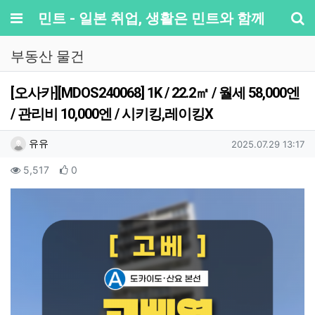
메뉴
민트 - 일본 취업, 생활은 민트와 함께
기
부동산 물건
[오사카][MDOS240068] 1K / 22.2㎡ / 월세 58,000엔
/ 관리비 10,000엔 / 시키킹,레이킹X
작성자 정보
작성
작성일
유유
2025.07.29 13:17
컨텐츠 정보
조회
추천
5,517
0
본문