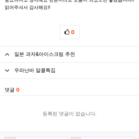
읽어주셔서 감사해요!!
0
추천
관련자료
일본 과자&아이스크림 추천
우라난바 알콜특집
댓글
0
등록된 댓글이 없습니다.
댓글쓰기