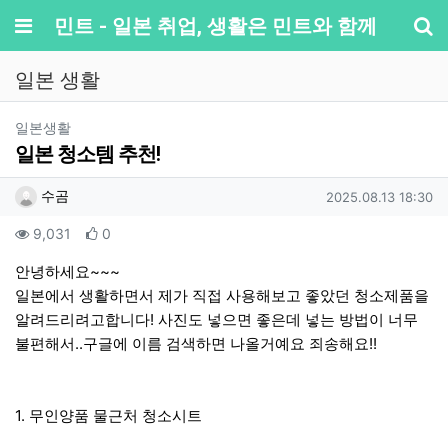
메뉴
민트 - 일본 취업, 생활은 민트와 함께
기
일본 생활
분류
일본생활
일본 청소템 추천!
작성자 정보
작성
작성일
수곰
2025.08.13 18:30
컨텐츠 정보
조회
추천
9,031
0
본문
안녕하세요~~~
일본에서 생활하면서 제가 직접 사용해보고 좋았던 청소제품을
알려드리려고합니다! 사진도 넣으면 좋은데 넣는 방법이 너무
불편해서..구글에 이름 검색하면 나올거예요 죄송해요!!
1. 무인양품 물근처 청소시트