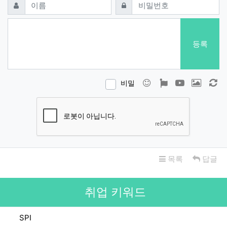
필수
필수
이름
비밀번호
등록
이모티콘
폰트어썸
동영상
이미지
새
비밀
목록
답글
취업 키워드
SPI