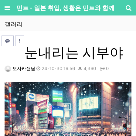
메뉴
민트 - 일본 취업, 생활은 민트와 함께
기
갤러리
눈내리는 시부야
오사카샌님
24-10-30 19:56
4,360
0
본문