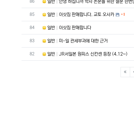
번호
86
일반
안녕 하십니까 학사 논문을 위한 설문 한번
댓글
번호
85
일반
이삿짐 판매합니다. 교토 오사카
1
번호
84
일반
이삿짐 판매합니다
번호
83
일반
미-일 관세부과에 대한 근거
번호
82
일반
JR서일본 원피스 신칸센 등장 (4.12~)