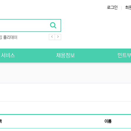
로그인
회
킹 홀리데이
S 서비스
채용정보
민트
목
이름