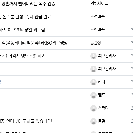
등록자
 영혼까지 털어버리는 복수 검증!
먹튀사이트
등록자
돈 1분 완성, 즉시 입금 완료
소액대출
등록자
 모여! 99% 당일 쏴드림
소액대출
등록자
포츠분석@통티비@픽분석@KBO리그생방
통실장
등록자
기) 합격자 명단 확인하기!
최고관리자
등록자
최고관리자
등록자
리나
등록자
헬프
등록자
스터디
등록자
현직자 인터뷰이 구하고 있습니다!!
뮴몀