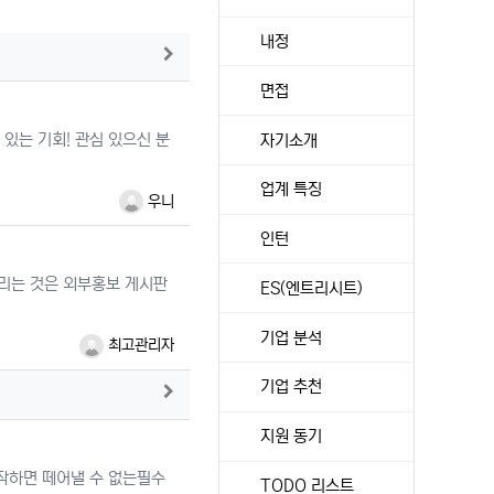
내정
게시판에서 더보기
면접
 있는 기회! 관심 있으신 분
자기소개
업계 특징
우니
인턴
리는 것은 외부홍보 게시판
ES(엔트리시트)
기업 분석
최고관리자
기업 추천
게시판에서 더보기
지원 동기
시작하면 떼어낼 수 없는필수
TODO 리스트