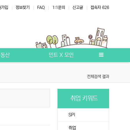
원가입
정보찾기
FAQ
1:1문의
신고글
접속자 626
부동산
민트 X 모인
전체검색 결과
취업 키워드
기
SPI
취업