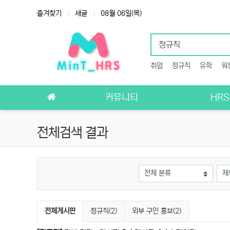
상단 네비
즐겨찾기
새글
08월 06일(목)
취업
정규직
유학
워
메인 메뉴
커뮤니티
HR
전체검색 결과
그룹
검색
검색 게시판 목록
전체게시판
정규직(2)
외부 구인 홍보(2)