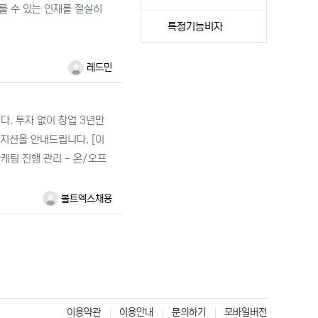
다룰 수 있는 인재를 절실히
특정기능비자
레드민
. 투자 없이 창업 3년만
포지션을 안내드립니다. [이
케팅 진행 관리 - 온/오프
볼트엑스채용
이용약관
이용안내
문의하기
모바일버전