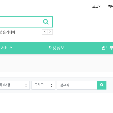
로그인
회
킹 홀리데이
S 서비스
채용정보
민트
조건
검색방법
검색어
검색하