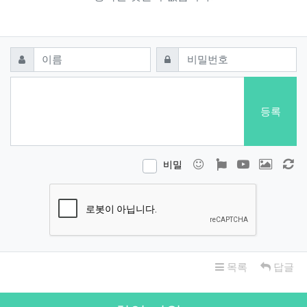
댓글쓰기
필수
필수
이름
비밀번호
등록
이모티콘
폰트어썸
동영상
이미지
새
비밀
목록
답글