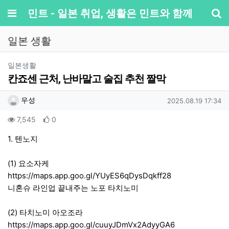
메뉴
민트 - 일본 취업, 생활은 민트와 함께
기
일본 생활
분류
일본생활
칸죠센 근처, 난바말고 술집 추천 짤막
작성자 정보
작성
작성일
우성
2025.08.19 17:34
컨텐츠 정보
조회
추천
7,545
0
본문
1. 텐노지
(1) 요소자케
https://maps.app.goo.gl/YUyES6qDysDqkff28
니혼슈 라인업 끝내주는 노포 타치노미
(2) 타치노미 아오조라
https://maps.app.goo.gl/cuuyJDmVx2AdyyGA6