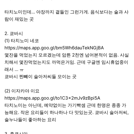
타치노미인데… 야장까지 곁들인 그런가게. 음식보다는 술과 사
람이 재밌는 곳
2. 쿄바시
(1) 타치노미 네코
https://maps.app.goo.gl/bm5Wh6dauTekNGjBA
몇잔을 먹었는지 모르겠는데 암튼 2천엔 넘어본적이 없음. 사실
치해서 몇잔먹었는지도 까먹은거임. 근데 구글엔 임시휴업중이
래서 … ㅠ
쿄바시 찐뺴이 술아저씨들 모이는 곳
(2) 이자카야 이요
https://maps.app.goo.gl/to1C3x2mJv9zBpi5A
타치노미는 아닌데, 예약없이는 가기빡셈 근데 한명은 종종 가
능해요. 작은 요리들이 하나하나 다 맛있는곳. 쿄바시 술아저씨,
술누나들이 좋아하는 요리
3. 후쿠시마