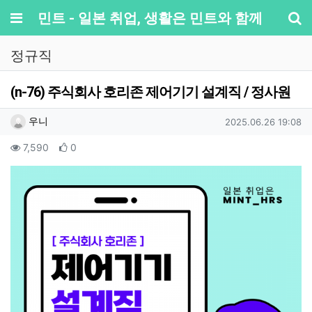
메뉴
민트 - 일본 취업, 생활은 민트와 함께
기
정규직
(n-76) 주식회사 호리존 제어기기 설계직 / 정사원
작성자 정보
작성
작성일
우니
2025.06.26 19:08
컨텐츠 정보
조회
추천
7,590
0
본문