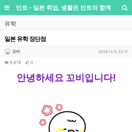
메뉴
민트 - 일본 취업, 생활은 민트와 함께
기
유학
일본 유학 장단점
작성자 정보
작성
작성일
꼬비
2024.11.15 22:11
컨텐츠 정보
조회
추천
9,878
0
본문
안녕하세요 꼬비입니다!