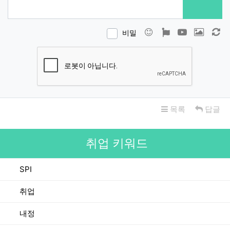
이모티콘
폰트어썸
동영상
이미지
새
비밀
목록
답글
취업 키워드
SPI
취업
내정